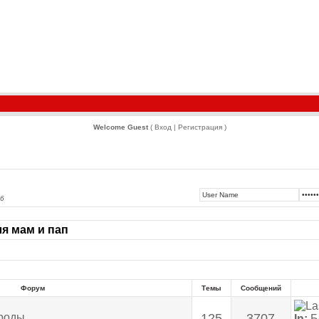
Welcome Guest
( Вход | Регистрация )
26
я мам и пап
Форум
Темы
Сообщений
роды
125
3707
In:
Б