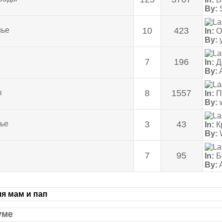
By:
S
мье
10
423
In:
О
By:
y
7
196
In:
До
By:
ы
8
1557
In:
П
By:
вье
3
43
In:
К
By:
W
7
95
In:
Б
By:
я мам и пап
уме