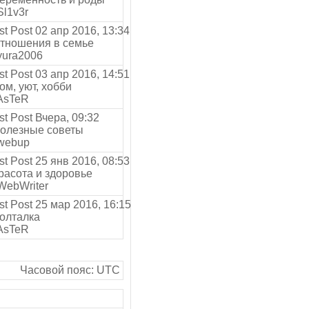
l1v3r
02 апр 2016, 13:34
тношения в семье
ura2006
03 апр 2016, 14:51
м, уют, хобби
AsTeR
Вчера, 09:32
олезные советы
webup
25 янв 2016, 08:53
расота и здоровье
ebWriter
25 мар 2016, 16:15
олталка
AsTeR
Часовой пояс: UTC