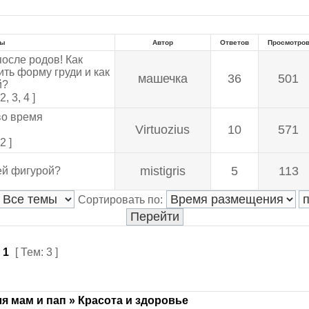
мы
Автор
Ответов
Просмотро
сле родов! Как
ть форму груди и как
машечка
36
501
й?
2
,
3
,
4 ]
во время
Virtuozius
10
571
2 ]
mistigris
5
113
ей фигурой?
Сортировать по:
з
1
[ Тем: 3 ]
я мам и пап » Красота и здоровье