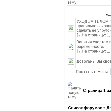
Те
УХОД ЗА ТЕЛОМ по
правильно сохрани
сделать ее упруго
[
На страницу: 1
,
Занятия спортом 
беременности.
[
На страницу: 1
,
Довольны Вы сво
Показать темы за:
Страница
1
и
Список форумов » Дл