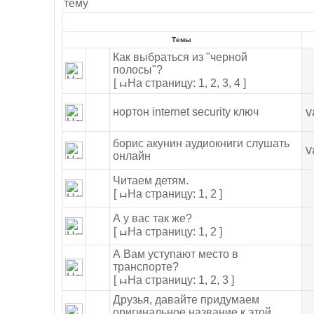
Темы
Как выбраться из "черной
полосы"?
[
На страницу: 1
,
2
,
3
,
4 ]
v
нортон internet security ключ
борис акунин аудиокниги слушать
v
онлайн
Читаем детям.
[
На страницу: 1
,
2 ]
А у вас так же?
[
На страницу: 1
,
2 ]
А Вам уступают место в
транспорте?
[
На страницу: 1
,
2
,
3 ]
Друзья, давайте придумаем
оригинальное название к этой