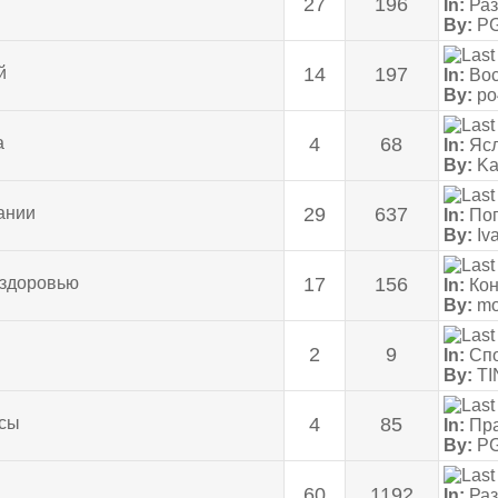
27
196
In:
Раз
By:
P
й
14
197
In:
Вос
By:
po
а
4
68
In:
Ясл
By:
Ka
ании
29
637
In:
Пог
By:
Iv
 здоровью
17
156
In:
Кон
By:
mo
2
9
In:
Спо
By:
TI
сы
4
85
In:
Пра
By:
P
60
1192
In:
Раз