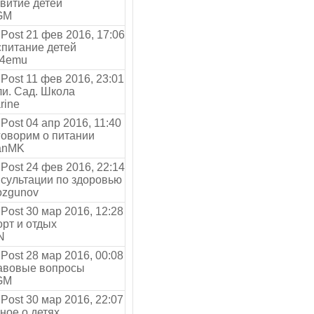
витие детей
GM
21 фев 2016, 17:06
питание детей
4emu
11 фев 2016, 23:01
и. Сад. Школа
rine
04 апр 2016, 11:40
оворим о питании
anMK
24 фев 2016, 22:14
сультации по здоровью
zgunov
30 мар 2016, 12:28
рт и отдых
N
28 мар 2016, 00:08
вовые вопросы
GM
30 мар 2016, 22:07
ное о детях