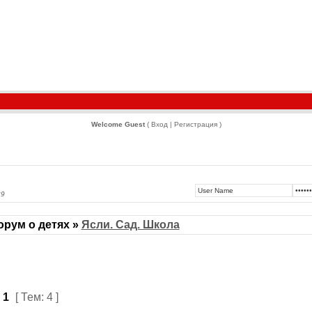
Welcome Guest
( Вход | Регистрация )
29
рум о детях »
Ясли. Сад. Школа
з
1
[ Тем: 4 ]