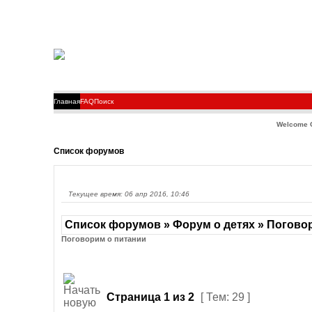
Главная
FAQ
Поиск
Welcome 
Список форумов
Текущее время: 06 апр 2016, 10:46
Список форумов » Форум о детях » Погово
Поговорим о питании
Страница
1
из
2
[ Тем: 29 ]