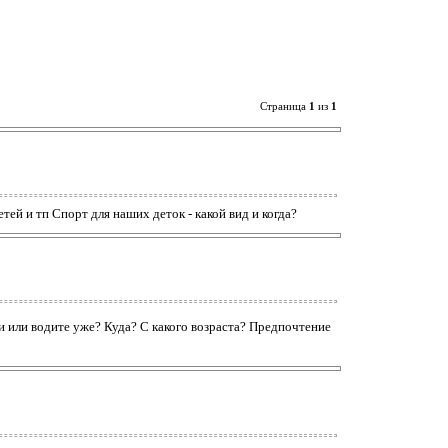
Страница
1
из
1
й и тп Спорт для наших деток - какой вид и когда?
и или водите уже? Куда? С какого возраста? Предпочтение