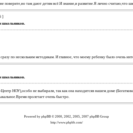
 не поверите,но там дают детям всё.И знание,и развитие.Я лично считаю,что ш
 ]
 школьников.
сразу по нескольким методикам. И главное, что моему ребенку было очень ин
 школьников.
ентр НОУ),особо не выбирали, так как она находитсяв нашем доме (Богаткова 
зыкальное.Время пролетает очень быстро.
Powered by phpBB © 2000, 2002, 2005, 2007 phpBB Group
http://www.phpbb.com/