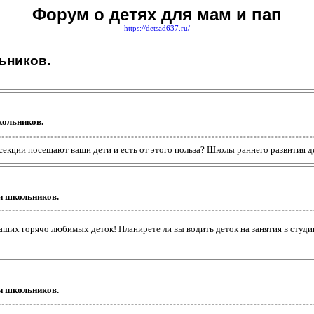
Форум о детях для мам и пап
https://detsad637.ru/
ьников.
ольников.
ии посещают ваши дети и есть от этого польза? Школы раннего развития дете
 школьников.
ших горячо любимых деток! Планирете ли вы водить деток на занятия в студи
 школьников.