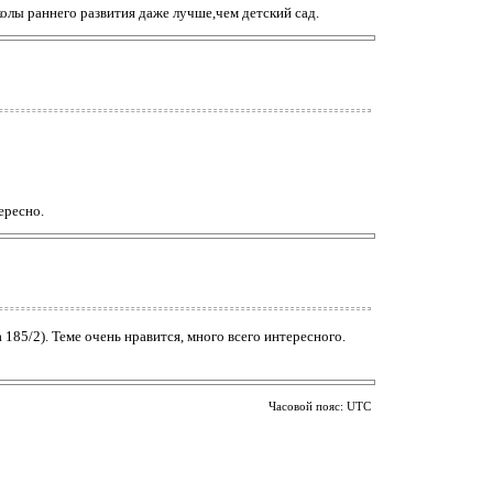
колы раннего развития даже лучше,чем детский сад.
тересно.
185/2). Теме очень нравится, много всего интересного.
Часовой пояс: UTC