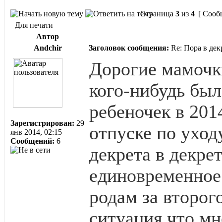
Страница
3
из
4
[ Сооб
Для печати
Автор
Andchir
Заголовок сообщения:
Re: Пора в дек
Дорогие мамочк
кого-нибудь был
ребеночек в 201
Зарегистрирован:
29
отпуске по уходу
янв 2014, 02:15
Сообщений:
6
декрета в декре
единовременное
родам за второг
ситуация что мн