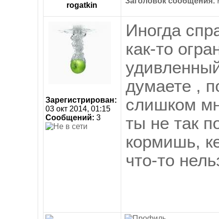
Заголовок сообщения:
R
rogatkin
Иногда спр
как-то огр
удивленный
думаете , п
слишком мно
Зарегистрирован:
03 окт 2014, 01:15
Сообщений:
3
ты не так п
кормишь, к
что-то нельз