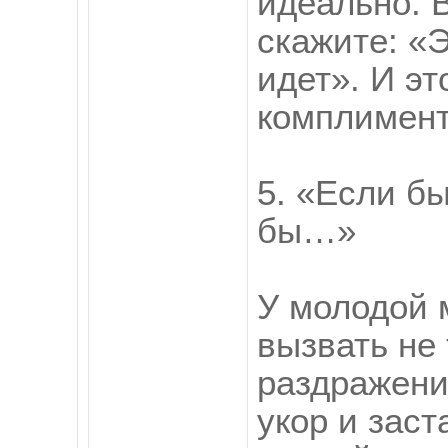
идеально. 
скажите: «Э
идет». И э
комплимент
5. «Если бы
бы…»
У молодой 
вызвать не 
раздражение
укор и заст