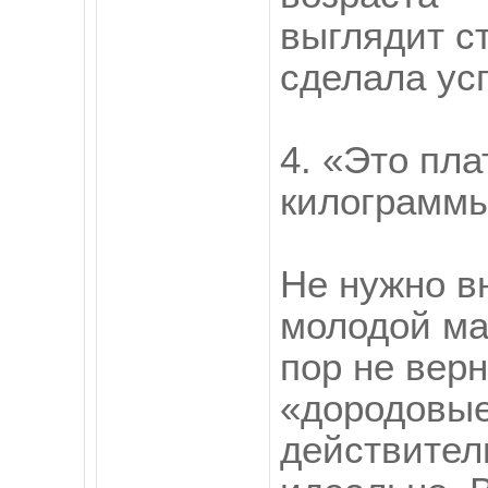
выглядит с
сделала ус
4. «Это пл
килограмм
Не нужно в
молодой мам
пор не вер
«дородовы
действитель