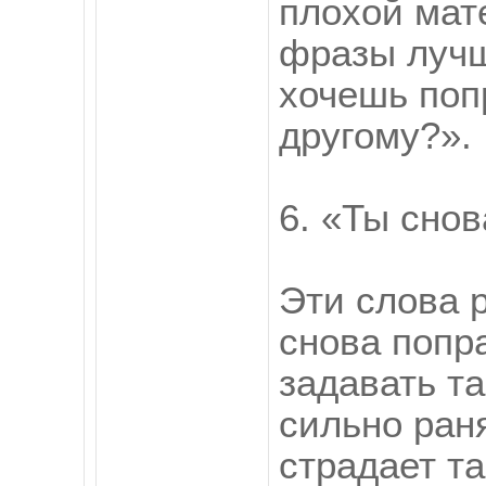
плохой мат
фразы лучш
хочешь поп
другому?».
6. «Ты сно
Эти слова 
снова попр
задавать т
сильно раня
страдает т