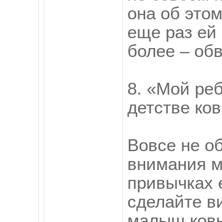
она об этом
еще раз ей 
более – обв
8. «Мой реб
детстве ко
Вовсе не о
внимания м
привычках 
сделайте ви
малыш ковы