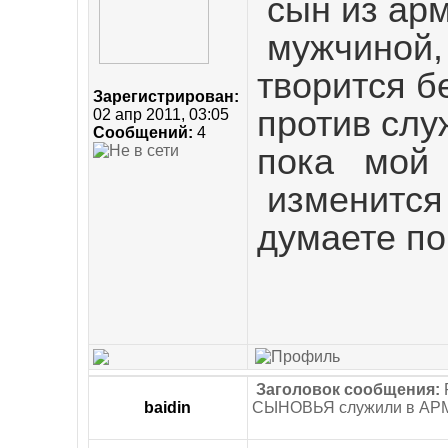
сын
из
ар
мужчиной
творится
б
Зарегистрирован:
против сл
02 апр 2011, 03:05
Сообщений:
4
пока мой 
изменится
думаете
по
Заголовок сообщения:
baidin
СЫНОВЬЯ служили в АР