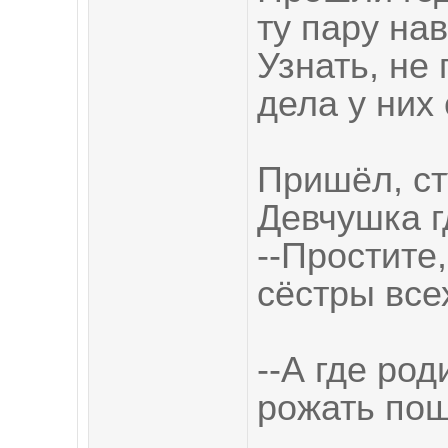
ту пару нав
Узнать, не 
дела у них 
Пришёл, ст
Девчушка г
--Простите
сёстры все
--А где род
рожать пош