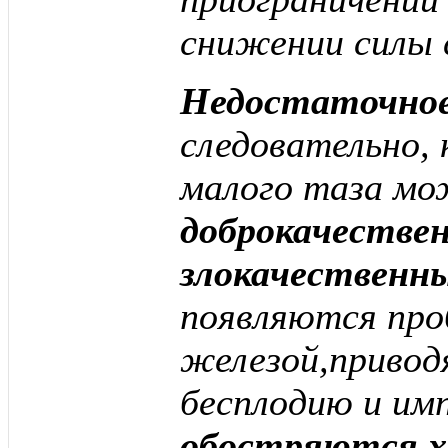
снижении силы 
Недостаточное
следовательно, 
малого таза м
доброкачестве
злокачественн
появляются про
железой,привод
бесплодию и им
обостряются х