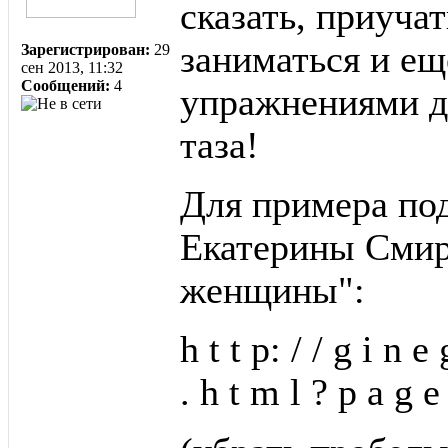
сказать, приу
заниматься и е
Зарегистрирован:
29
сен 2013, 11:32
Сообщений:
4
упражнениями д
таза!
Для примера под
Екатерины Смир
женщины":
h t t p: / / g i n e
. h t m l ? p a g e