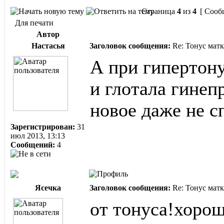
Страница
4
из
4
[ Сооб
Для печати
Автор
Настасья
Заголовок сообщения:
Re: Тонус матк
А при гипертону
и глотала гинеп
новое даже не с
Зарегистрирован:
31
июл 2013, 13:13
Сообщений:
4
Ясечка
Заголовок сообщения:
Re: Тонус матк
от тонуса!хоро