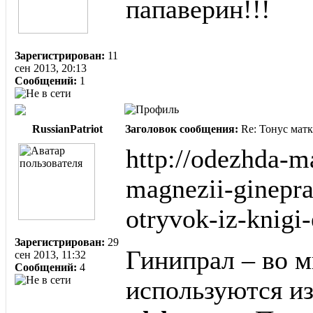
папаверин!!!
Зарегистрирован:
11
сен 2013, 20:13
Сообщений:
1
RussianPatriot
Заголовок сообщения:
Re: Тонус матк
http://odezhda-m
magnezii-ginepral
otryvok-iz-knigi
Зарегистрирован:
29
Гинипрал – во м
сен 2013, 11:32
Сообщений:
4
используются и