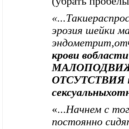
(убрать пробел
«...Такиераспро
эрозия шейки м
эндометрит,от
крови вобласти
МАЛОПОДВИЖН
ОТСУТСТВИЯ п
сексуальныхот
«...
Начнем с то
постоянно сидят