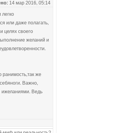
но:
14 мар 2016, 05:14
 легко
ся или даже полагать,
 и целях своего
 выполнение желаний и
неудовлетворенности.
ю ранимость,так же
себяноги. Важно,
и ижеланиями. Ведь
-миф или реальность?