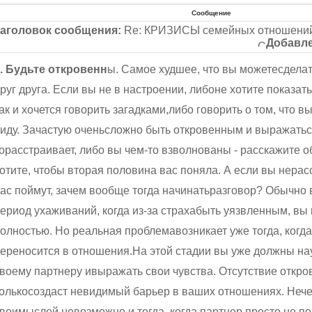
Сообщение
аголовок сообщения:
Re: КРИЗИСЫ семейных отношений
Добавле
. Будьте откровенн
ы. Самое худшее, что вы можетесделат
руг друга. Если вы не в настроении, либоне хотите показат
ак и хочется говорить загадками,либо говорить о том, что в
иду. Зачастую оченьсложно быть откровенным и выражаться
орасстраивает, либо вы чем-то взволнованы - расскажите 
отите, чтобы вторая половина вас поняла. А если вы нерасс
ас поймут, зачем вообще тогда начинатьразговор? Обычно 
ериод ухаживаний, когда из-за страхабыть уязвленным, вы
олностью. Но реальная проблемавозникает уже тогда, когда
ереносится в отношения.На этой стадии вы уже должны на
воему партнеру ивыражать свои чувства. Отсутствие откро
олькосоздаст невидимый барьер в ваших отношениях. Неч
воимыслей невозможно и тогда, когда партнер просто не по