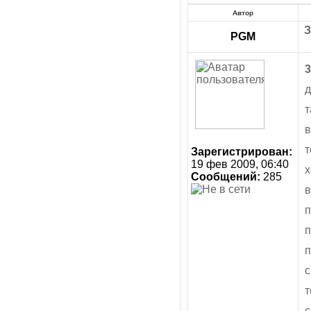
Автор
З
PGM
3
д
т
в
т
Зарегистрирован:
19 фев 2009, 06:40
х
Сообщений:
285
в
п
п
п
с
т
с