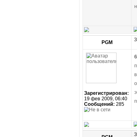
н
З
PGM
6
п
в
о
э
Зарегистрирован:
19 фев 2009, 06:40
п
Сообщений:
285
З