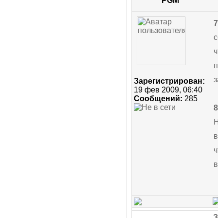
PGM
7
с
ч
п
з
Зарегистрирован:
19 фев 2009, 06:40
Сообщений:
285
8
Н
в
ч
в
З