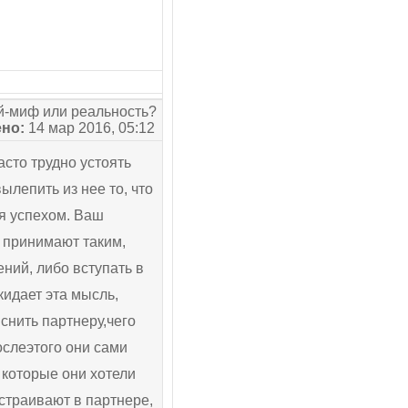
-миф или реальность?
но:
14 мар 2016, 05:12
сто трудно устоять
лепить из нее то, что
я успехом. Ваш
е принимают таким,
ений, либо вступать в
кидает эта мысль,
снить партнеру,чего
ослеэтого они сами
, которые они хотели
устраивают в партнере,