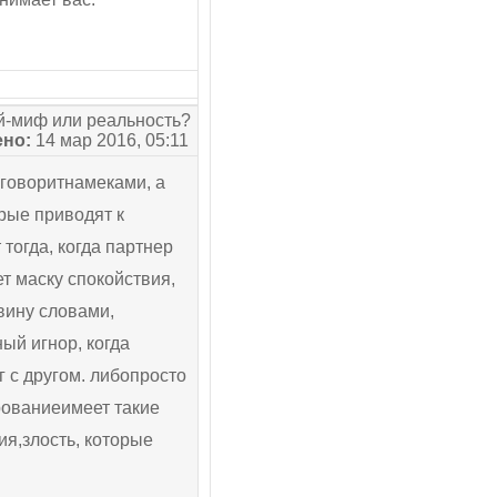
-миф или реальность?
но:
14 мар 2016, 05:11
 говоритнамеками, а
рые приводят к
тогда, когда партнер
ет маску спокойствия,
вину словами,
ый игнор, когда
г с другом. либопросто
рованиеимеет такие
я,злость, которые