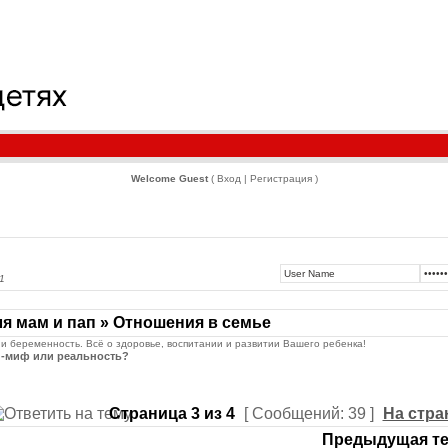
Welcome Guest
( Вход | Регистрация )
1
я мам и пап » Отношения в семье
 и беременность. Всё о здоровье, воспитании и развитии Вашего ребенка!
-миф или реальность?
Страница
3
из
4
[ Сообщений: 39 ]
На стра
Предыдущая те