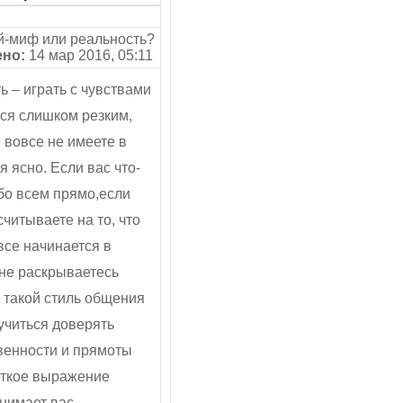
-миф или реальность?
но:
14 мар 2016, 05:11
ь – играть с чувствами
ься слишком резким,
ы вовсе не имеете в
 ясно. Если вас что-
обо всем прямо,если
читываете на то, что
все начинается в
 не раскрываетесь
 такой стиль общения
учиться доверять
венности и прямоты
еткое выражение
нимает вас.