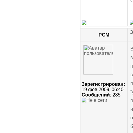
З
PGM
В
в
п
в
п
Зарегистрирован:
19 фев 2009, 06:40
“
Сообщений:
285
п
и
о
б