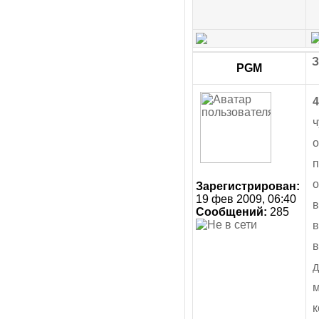
З
PGM
4
ч
о
п
о
Зарегистрирован:
19 фев 2009, 06:40
в
Сообщений:
285
в
в
д
м
к