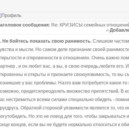
аголовок сообщения:
Re: КРИЗИСЫ семейных отношений
Добавле
. Не бойтесь показать свою ранимость.
Слишком частом
увства и мысли. Но самом деле признание своей ранимост
ткрытости и откровенности в отношениях. Очень важно помн
артнер , и он любит вас, а вы, в свою очередь,любите его. 
ткровенны и открыты и признаете своюуязвимость, то вы с
озникшие у вас проблемы. Наэто вам потребуется какое-то 
озможно, придетсяпреодолеть множество препятствий. В ко
ас нестремиться всеми силами специально обидеть - помни
ругдруга. Обратной стороной уязвимости является то, что и
огутобидеть. Но это не повод для того, чтобы закрываться и
онце концов, если вы не будете нормально относиться к об