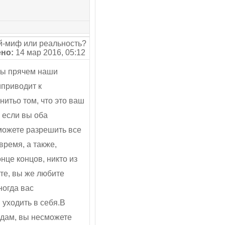
-миф или реальность?
но:
14 мар 2016, 05:12
ы прячем наши
иприводит к
итьо том, что это ваш
И если вы оба
можете разрешить все
время, а также,
нце концов, никто из
те, вы же любите
ногда вас
 уходить в себя.В
идам, вы несможете