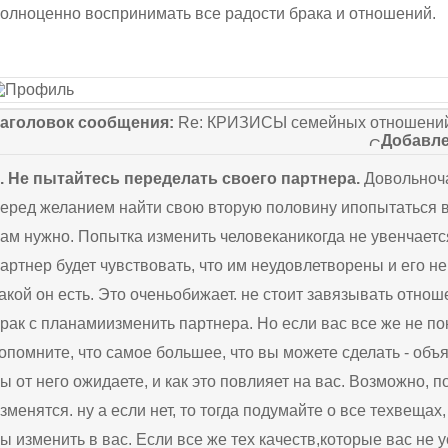
олноценно воспринимать все радости брака и отношений.
аголовок сообщения:
Re: КРИЗИСЫ семейных отношений
Добавле
. Не пытайтесь переделать своего партнера.
Довольноча
еред желанием найти свою вторую половину ипопытаться вы
ам нужно. Попытка изменить человеканикогда не увенчаетс
артнер будет чувствовать, что им неудовлетворены и его н
акой он есть. Это оченьобижает. не стоит завязывать отнош
рак с планамиизменить партнера. Но если вас все же не по
опомните, что самое большее, что вы можете сделать - объя
ы от него ожидаете, и как это повлияет на вас. Возможно, п
зменятся. ну а если нет, то тогда подумайте о все техвещах
ы изменить в вас. Если все же тех качеств,которые вас не 