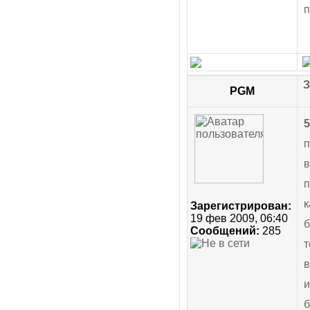
п
З
PGM
5
п
в
п
к
Зарегистрирован:
19 фев 2009, 06:40
б
Сообщений:
285
т
в
и
б