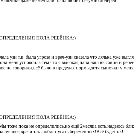
О мальчике даже не мечтали. папа любит безумно дочерей
 ОПРЕДЕЛЕНИЯ ПОЛА РЕБЁНКА:)
лала узи т.к. была угроза и врач-узи сказала что лялька уже выгл
 она меня успокоила тем что я высокая,папа наш высокий и ребён
 не говорили,всё было в пределах нормы,хотя сыночки у меня т
 ОПРЕДЕЛЕНИЯ ПОЛА РЕБЁНКА:)
ы тоже пока не определились,но ещё 2месяца есть,надеюсь бли
а лучшее,врачи так любят пугать беременных!Всё будет ок!