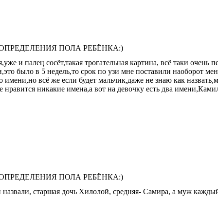
 ОПРЕДЕЛЕНИЯ ПОЛА РЕБЁНКА:)
,уже и палец сосёт,такая трогательная картина, всё таки очень 
и,это было в 5 недель,то срок по узи мне поставили наоборот мен
ь о имени,но всё же если будет мальчик,даже не знаю как назват
не нравится никакие имена,а вот на девочку есть два имени,Ками
 ОПРЕДЕЛЕНИЯ ПОЛА РЕБЁНКА:)
 назвали, старшая дочь Хилолой, средняя- Самира, а муж кажды