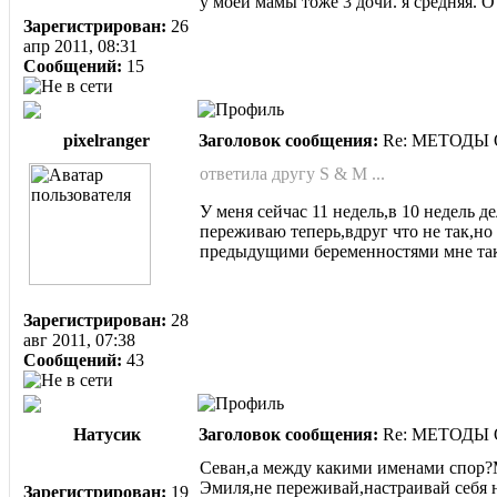
у моей мамы тоже 3 дочи. я средняя. 
Зарегистрирован:
26
апр 2011, 08:31
Сообщений:
15
pixelranger
Заголовок сообщения:
Re: МЕТОДЫ
ответила другу S & M ...
У меня сейчас 11 недель,в 10 недель де
переживаю теперь,вдруг что не так,но
предыдущими беременностями мне такое
Зарегистрирован:
28
авг 2011, 07:38
Сообщений:
43
Натусик
Заголовок сообщения:
Re: МЕТОДЫ
Севан,а между какими именами спор?М
Эмиля,не переживай,настраивай себя н
Зарегистрирован:
19