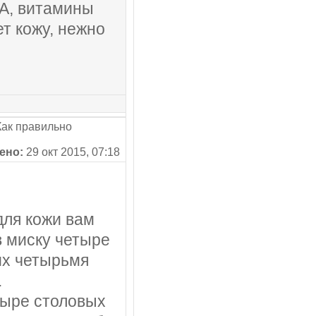
 А, витамины
ет кожу, нежно
ак правильно
ено:
29 окт 2015, 07:18
для кожи вам
в миску четыре
их четырьмя
.
тыре столовых