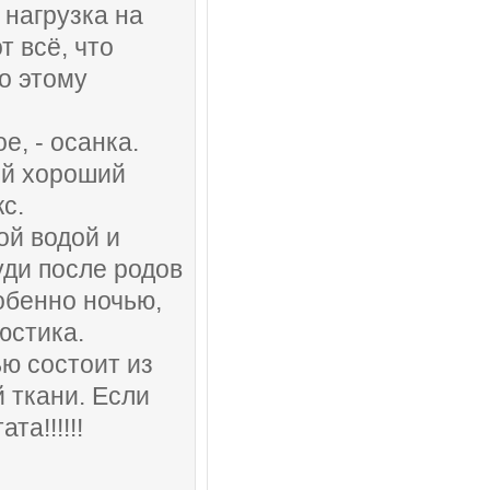
 нагрузка на
 всё, что
по этому
е, - осанка.
ый хороший
с.
ой водой и
ди после родов
обенно ночью,
юстика.
ю состоит из
 ткани. Если
а!!!!!!