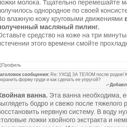
ложки молока. Тщательно перемешайте ма
получилось однородное по своей консист
Во влажную кожу круговыми движениями
полученный масляный пилинг.
Оставьте средство на коже на три минуты,
истечении этого времени смойте прохлад
аголовок сообщения:
Re: УХОД ЗА ТЕЛОМ после родов! К
охранить форму груди и как сделать ее упругой?
Добавл
Хвойная ванна.
Эта ванна необходима, е
выглядеть бодро и свежо после тяжелого р
восстановить нервную систему. В воду ну
столовые ложки хвойного экстракта и нем