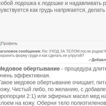
собой лодошка к лодошке и надавливать 
чувствуется как грудь напрягается, делать
аголовок сообщения:
Re: УХОД ЗА ТЕЛОМ после родов! К
охранить форму груди и как сделать ее упругой?
Добавл
Медовое обертывание
- процедура длите
очень эффективная.
Такое медовое обертывание очищает, пит
кожу. Чистый либо, по желанию, с добавл
пропорции 2:1) или эфирных масел мед н
слоем на кожу. Оберни тело полиэтиленов