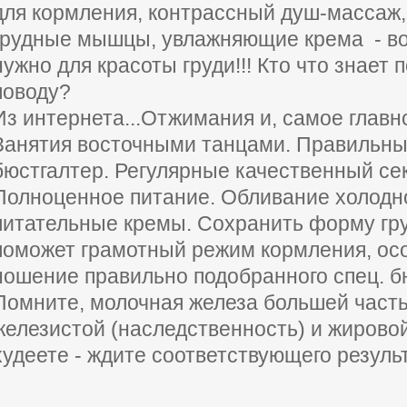
для кормления, контрассный душ-массаж,
грудные мышцы, увлажняющие крема - вот
нужно для красоты груди!!! Кто что знает 
поводу?
Из интернета...Отжимания и, самое главно
Занятия восточными танцами. Правильн
бюстгалтер. Регулярные качественный сек
Полноценное питание. Обливание холодн
питательные кремы. Сохранить форму гру
поможет грамотный режим кормления, ос
ношение правильно подобранного спец. б
Помните, молочная железа большей часть
железистой (наследственность) и жировой
худеете - ждите соответствующего результат