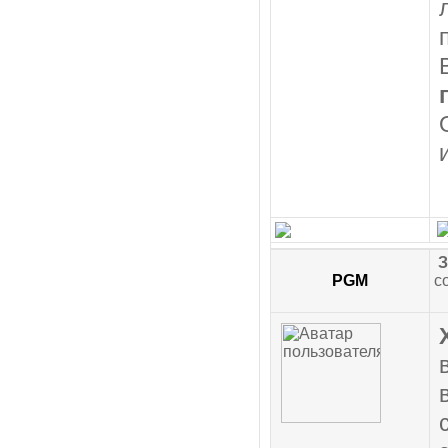
З
PGM
с