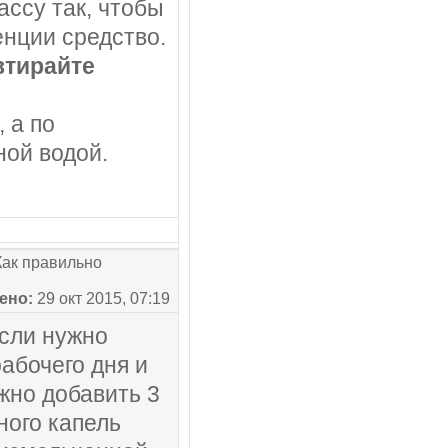
ссу так, чтобы
енции средство.
втирайте
 а по
ной водой.
ак правильно
ено:
29 окт 2015, 07:19
сли нужно
абочего дня и
жно добавить 3
ного капель