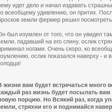
чему идет дело и начал издавать страшный
ко всеобщему удивлению, он притих. Пос
бросков земли фермер решил посмотреть,
Он был изумлен от того, что он увидел та
земли, падавший на его спину, ослик стря
приминал ногами. Очень скоро, ко всеоб
изумлению, ослик показался наверху - и 
колодца!
В жизни вам будет встречаться много в
каждый раз жизнь будет посылать вам 
новую порцию. Но Всякий раз, когда уп
земли, стряхни его и поднимайся навер