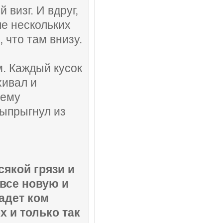
 визг. И вдруг,
ле нескольких
 что там внизу.
м. Каждый кусок
хивал и
щему
выпрыгнул из
сякой грязи и
все новую и
адет ком
х и только так