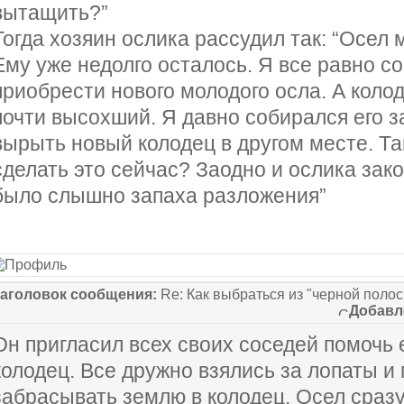
вытащить?”
Тогда хозяин ослика рассудил так: “Осел 
Ему уже недолго осталось. Я все равно с
приобрести нового молодого осла. А колод
почти высохший. Я давно собирался его з
вырыть новый колодец в другом месте. Та
сделать это сейчас? Заодно и ослика зак
было слышно запаха разложения”
аголовок сообщения:
Re: Как выбраться из "черной поло
Добавл
Он пригласил всех своих соседей помочь 
колодец. Все дружно взялись за лопаты и
забрасывать землю в колодец. Осел сразу