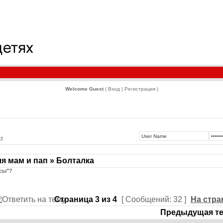
Welcome Guest
( Вход | Регистрация )
33
я мам и пап » Болталка
сы"?
Страница
3
из
4
[ Сообщений: 32 ]
На стра
Предыдущая те