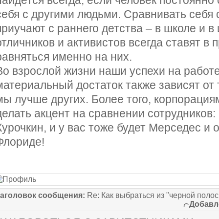
найдется всегда, если человек постоянно
себя с другими людьми. Сравнивать себя 
приучают с раннего детства – в школе и в
отличников и активистов всегда ставят в 
равняться именно на них.
Во взрослой жизни наши успехи на работе
материальный достаток также зависят от т
мы лучше других. Более того, корпорация
делать акцент на сравнении сотрудников:
Курочкин, и у вас тоже будет Мерседес и 
Флориде!
аголовок сообщения:
Re: Как выбраться из "черной поло
Добавл