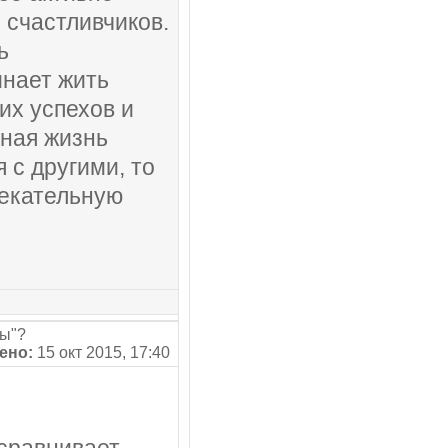
х счастливчиков.
ь
инает жить
их успехов и
нная жизнь
 с другими, то
екательную
сы"?
ено:
15 окт 2015, 17:40