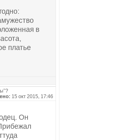
годно:
замужество
оложенная в
асота,
ое платье
сы"?
ено:
15 окт 2015, 17:46
одец. Он
 Прибежал
ттуда