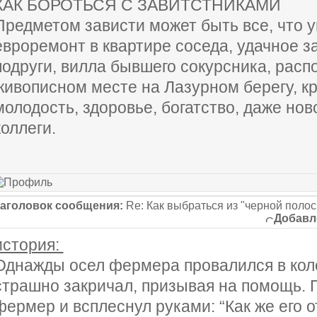
КАК БОРОТЬСЯ С ЗАВИТСТНИКАМИ
Предметом зависти может быть все, что у
евроремонт в квартире соседа, удачное 
подруги, вилла бывшего сокурсника, расп
живописном месте на Лазурном берегу, кр
молодость, здоровье, богатство, даже нов
коллеги.
аголовок сообщения:
Re: Как выбраться из "черной поло
Добавл
история:
Однажды осел фермера провалился в кол
страшно закричал, призывая на помощь.
фермер и всплеснул руками: “Как же его о