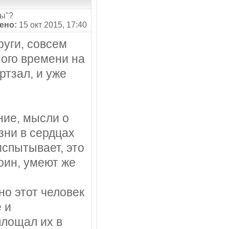
сы"?
ено:
15 окт 2015, 17:40
руги, совсем
ного времени на
ртзал, и уже
ние, мысли о
зни в сердцах
испытывает, это
оин, умеют же
но этот человек
 и
площал их в