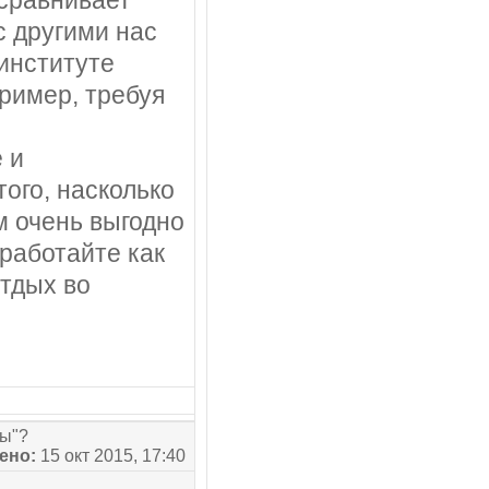
 сравнивает
с другими нас
 институте
пример, требуя
 и
ого, насколько
м очень выгодно
 работайте как
отдых во
сы"?
ено:
15 окт 2015, 17:40