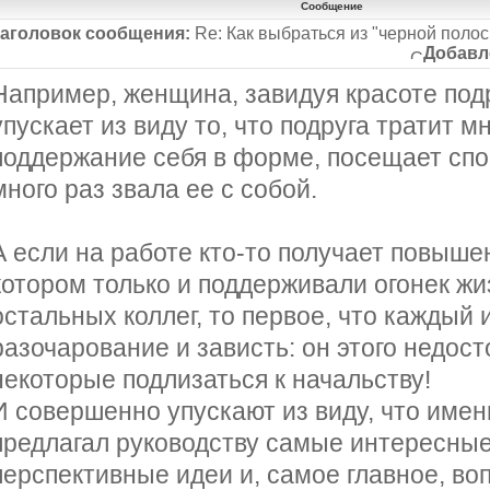
Сообщение
аголовок сообщения:
Re: Как выбраться из "черной поло
Добавл
Например, женщина, завидуя красоте под
упускает из виду то, что подруга тратит м
поддержание себя в форме, посещает спо
много раз звала ее с собой.
А если на работе кто-то получает повыше
котором только и поддерживали огонек жи
остальных коллег, то первое, что каждый 
разочарование и зависть: он этого недост
некоторые подлизаться к начальству!
И совершенно упускают из виду, что имен
предлагал руководству самые интересные
перспективные идеи и, самое главное, во