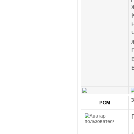
З
PGM