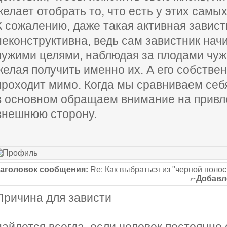
желает отобрать то, что есть у этих самы
К сожалению, даже такая активная завист
неконструктивна, ведь сам завистник нач
чужими целями, наблюдая за плодами чуж
желая получить именно их. А его собстве
проходит мимо. Когда мы сравниваем себя
в основном обращаем внимание на привл
внешнюю сторону.
аголовок сообщения:
Re: Как выбраться из "черной поло
Добавл
Причина для зависти