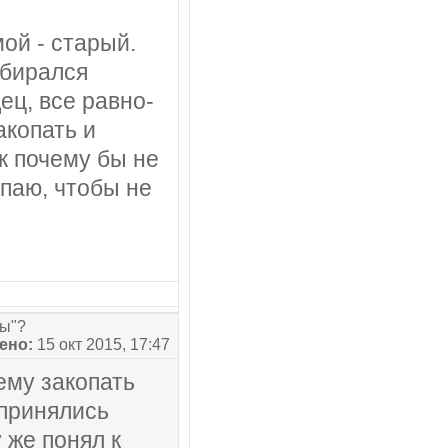
мой - старый.
обирался
ец, все равно-
акопать и
к почему бы не
опаю, чтобы не
сы"?
ено:
15 окт 2015, 17:47
ему закопать
 принялись
 же понял к