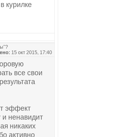
 в курилке
сы"?
ено:
15 окт 2015, 17:40
доровую
рать все свои
результата
ет эффект
у и ненавидит
ая никаких
бо активно