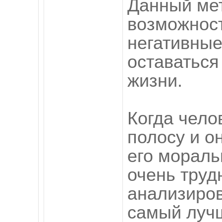
Данный мет
возможност
негативные
оставаться
жизни.
Когда чело
полосу и о
его мораль
очень труд
анализиров
самый луч