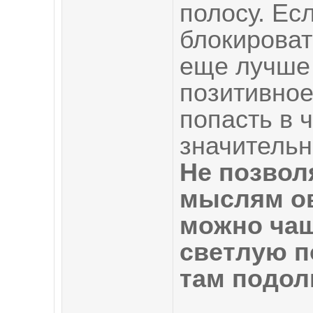
полосу. Ес
блокироват
еще лучше 
позитивное
попасть в 
значительн
Не позвол
мыслям ов
можно чащ
светлую п
там подо