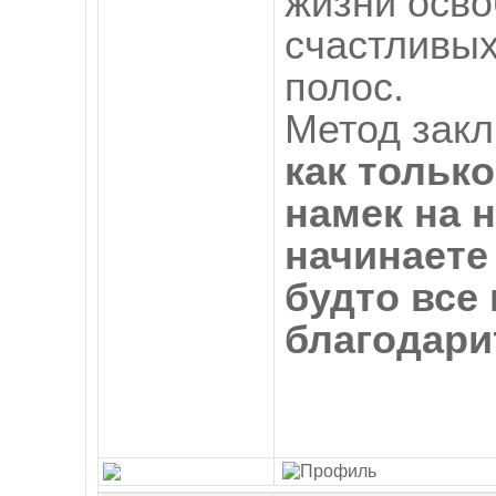
жизни осво
счастливых
полос.
Метод закл
как только
намек на н
начинаете 
будто все 
благодарит