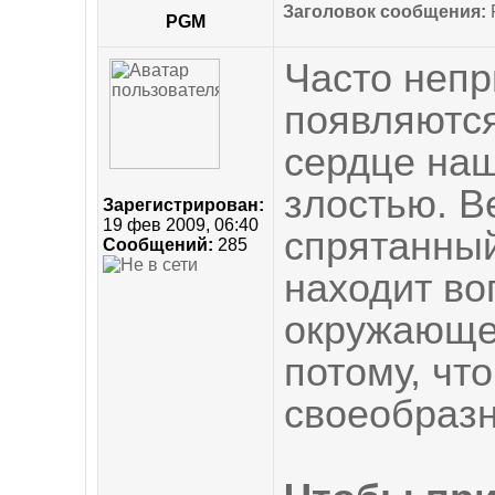
Заголовок сообщения:
R
PGM
Часто непр
появляются
сердце наш
злостью. Ве
Зарегистрирован:
19 фев 2009, 06:40
спрятанный
Сообщений:
285
находит во
окружающег
потому, чт
своеобраз