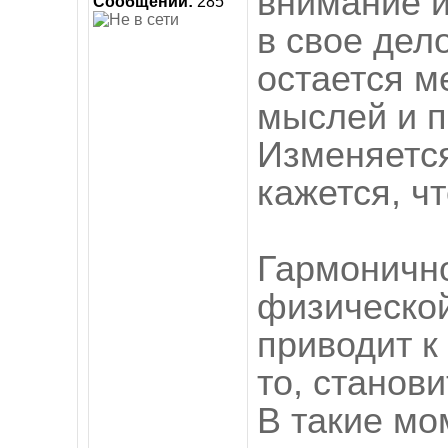
внимание и
Сообщений:
285
в свое дел
остается м
мыслей и п
Изменяетс
кажется, чт
Гармоничн
физической
приводит к 
то, станов
В такие мо