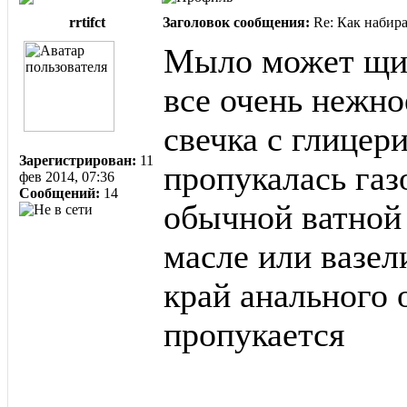
rrtifct
Заголовок сообщения:
Re: Как набир
Мыло может щип
все очень нежно
свечка с глицер
Зарегистрирован:
11
пропукалась га
фев 2014, 07:36
Сообщений:
14
обычной ватной 
масле или вазел
край анального 
пропукается