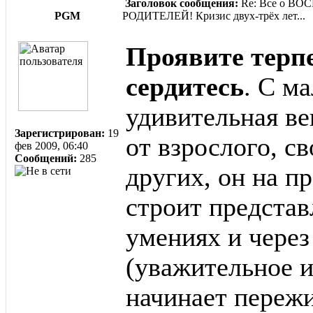
Заголовок сообщения:
Re: Все о ВОС
PGM
РОДИТЕЛЕЙ! Кризис двух-трёх лет...
Проявите терпе
сердитесь
. С м
удивительная ве
Зарегистрирован:
19
от взрослого, с
фев 2009, 06:40
Сообщений:
285
других, он на п
строит представ
умениях и чере
(уважительное 
начинает переж