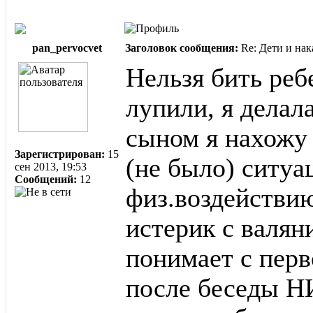
pan_pervocvet
Заголовок сообщения:
Re: Дети и нак
Нельзя бить реб
лупили, я делал
сыном я нахожу 
Зарегистрирован:
15
(не было) ситуа
сен 2013, 19:53
Сообщений:
12
физ.воздействию
истерик с валян
понимает с перво
после беседы Н