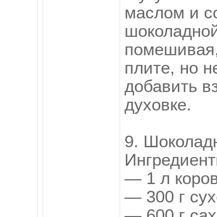
маслом и с
шоколадной
помешивая,
плите, но н
добавить в
духовке.
9. Шоколад
Ингредиент
— 1 л коров
— 300 г сух
— 600 г сах