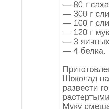
— 80 г саха
— 300 г сли
— 100 г сл
— 120 г мук
— 3 яичных
— 4 белка.
Приготовле
Шоколад нат
развести г
растертыми
Муку смеша