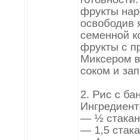
фрукты нар
освободив 
семенной к
фрукты с п
Миксером в
соком и за
2. Рис с б
Ингредиент
— ½ стакан
— 1,5 стака