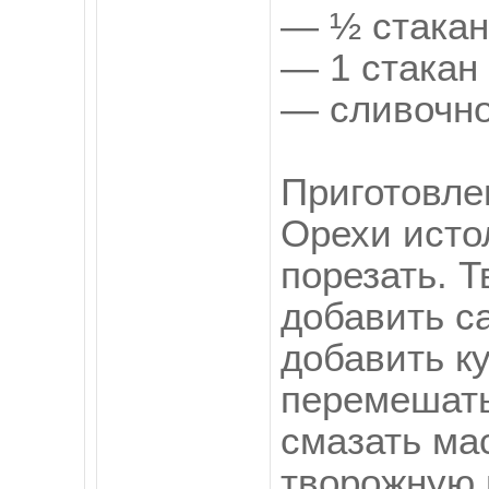
— ½ стакан
— 1 стакан 
— сливочно
Приготовле
Орехи истол
порезать. Т
добавить са
добавить к
перемешать
смазать ма
творожную 