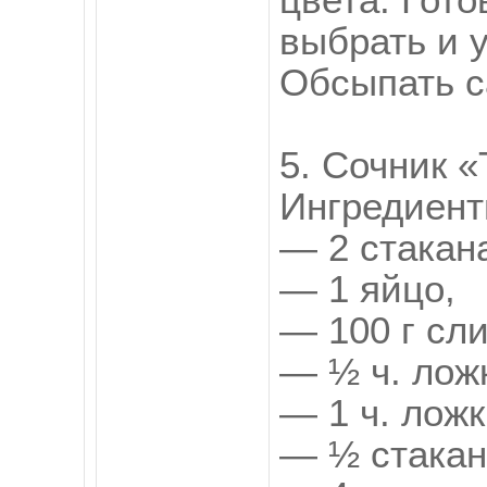
цвета. Гот
выбрать и у
Обсыпать с
5. Сочник 
Ингредиент
— 2 стакан
— 1 яйцо,
— 100 г сл
— ½ ч. лож
— 1 ч. ложк
— ½ стакан