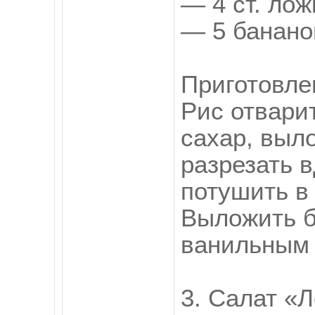
— 4 ст. лож
— 5 банано
Приготовле
Рис отвари
сахар, выл
разрезать 
потушить в
Выложить б
ванильным 
3. Салат «