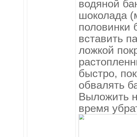
водяной ба
шоколада (м
половинки 
вставить п
ложкой пок
растопленн
быстро, по
обвалять б
Выложить н
время убра