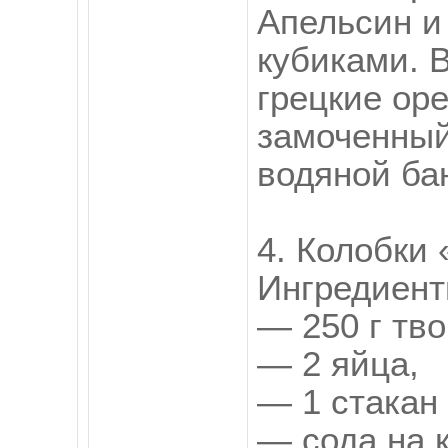
Апельсин и
кубиками. 
грецкие ор
замоченный
водяной бан
4. Колобки
Ингредиент
— 250 г тво
— 2 яйца,
— 1 стакан 
— сода на 