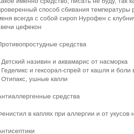
Какое именно средство, писать не буду, так к
проверенный способ сбивания температуры р
меня всегда с собой сироп Нурофен с клубни
свечи цефекон
Противопростудные средства
- Детский називин и аквамарис от насморка
- Геделикс и гексорал-спрей от кашля и боли 
- Отипакс, ушные капли
Антиаллергенные средства
Фенистил в каплях при аллергии и от укусов
Антисептики