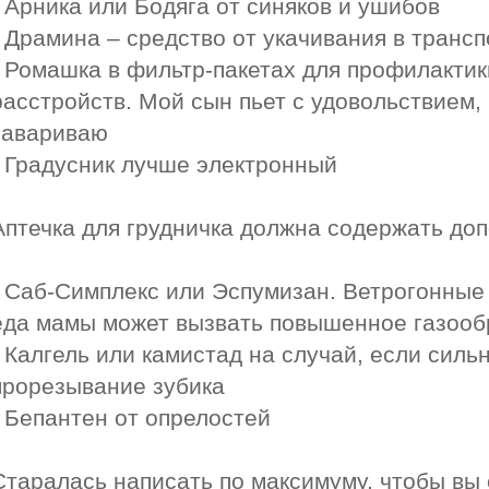
- Арника или Бодяга от синяков и ушибов
- Драмина – средство от укачивания в трансп
- Ромашка в фильтр-пакетах для профилакти
расстройств. Мой сын пьет с удовольствием,
завариваю
- Градусник лучше электронный
Аптечка для грудничка должна содержать до
- Саб-Симплекс или Эспумизан. Ветрогонные
еда мамы может вызвать повышенное газооб
- Калгель или камистад на случай, если силь
прорезывание зубика
- Бепантен от опрелостей
Старалась написать по максимуму, чтобы вы