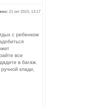
ено:
21 окт 2015, 13:17
тдых с ребенком
надобиться
ожет
райте все
дадите в багаж.
 ручной клади,