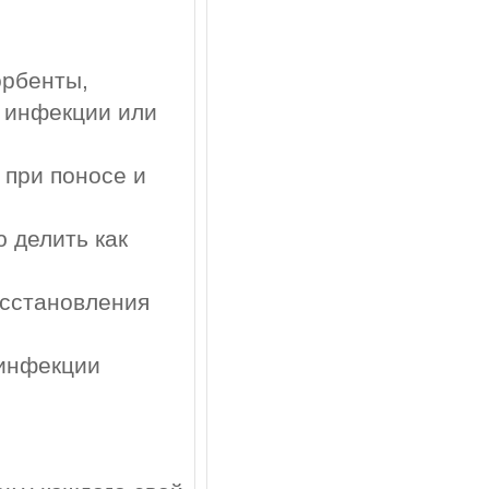
орбенты,
 инфекции или
 при поносе и
 делить как
осстановления
 инфекции