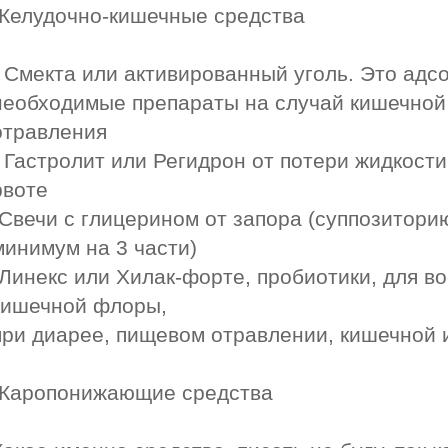
Желудочно-кишечные средства
- Смекта или активированный уголь. Это адс
необходимые препараты на случай кишечной
отравления
- Гастролит или Регидрон от потери жидкости
рвоте
-Свечи с глицерином от запора (суппозиторию
минимум на 3 части)
-Линекс или Хилак-форте, пробиотики, для в
кишечной флоры,
при диарее, пищевом отравлении, кишечной
Жаропонижающие средства