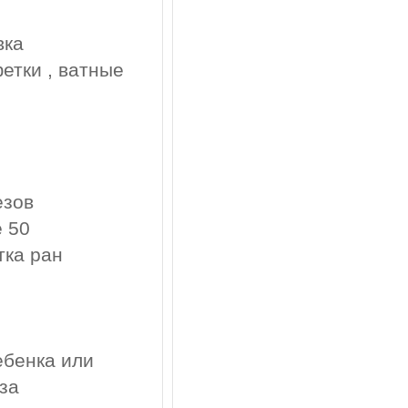
вка
фетки , ватные
езов
 50
тка ран
ебенка или
за