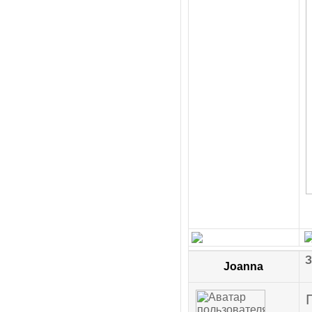
З
Joanna