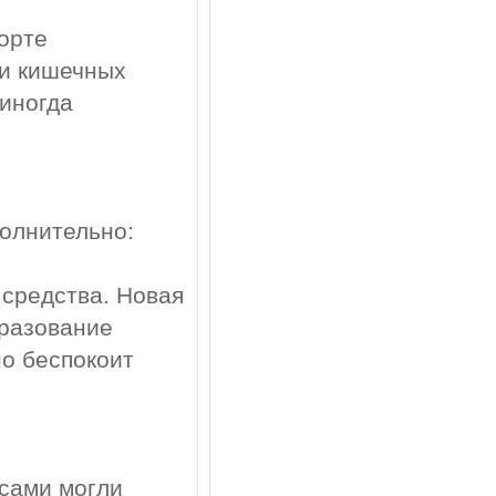
орте
ки кишечных
 иногда
полнительно:
 средства. Новая
разование
но беспокоит
 сами могли