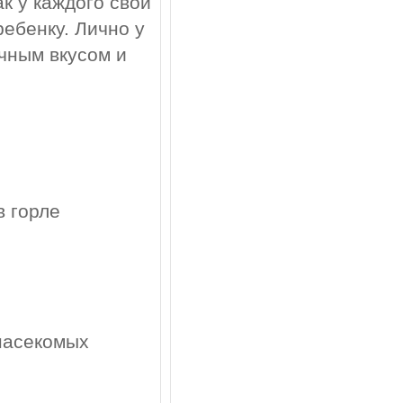
ак у каждого свой
ебенку. Лично у
чным вкусом и
в горле
 насекомых