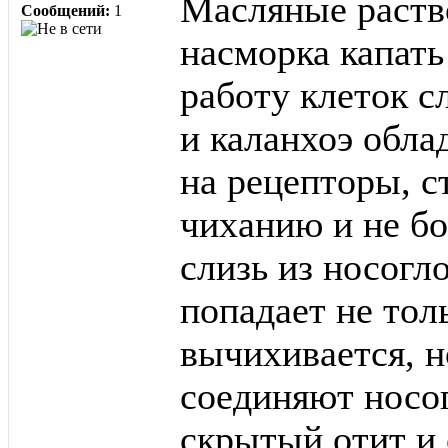
Масляные раств
Сообщений:
1
насморка капат
работу клеток с
и каланхоэ обл
на рецепторы, с
чиханию и не бо
слизь из носогл
попадает не тол
вычихивается, н
соединяют носог
скрытый отит и 