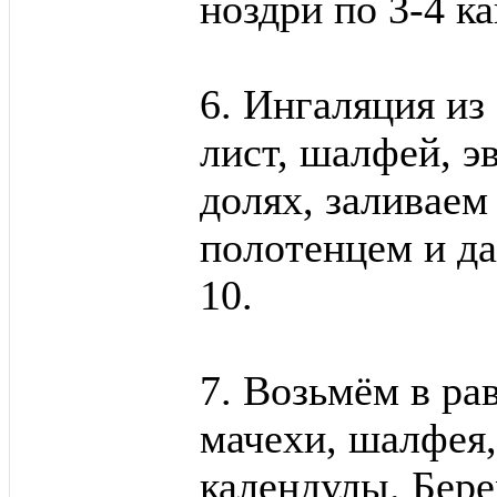
ноздри по 3-4 ка
6. Ингаляция из
лист, шалфей, э
долях, заливаем
полотенцем и д
10.
7. Возьмём в ра
мачехи, шалфея
календулы. Бере