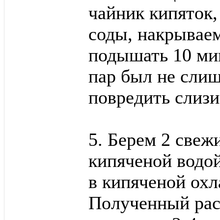
чайник кипяток,
соды, накрывае
подышать 10 мин
пар был не слиш
повредить слиз
5. Берем 2 свеж
кипяченой водой
в кипяченой охл
Полученный рас