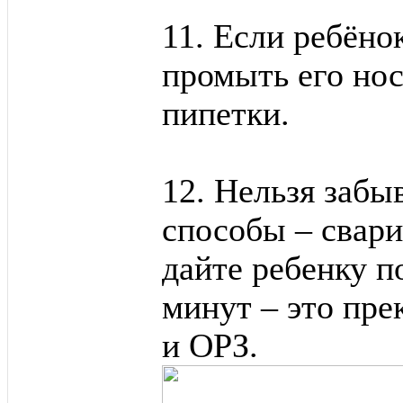
11. Если ребёно
промыть его но
пипетки.
12. Нельзя забы
способы – свар
дайте ребенку п
минут – это пре
и ОРЗ.