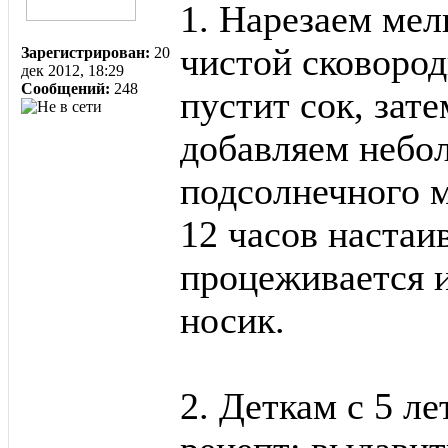
1. Нарезаем мел
чистой сковородк
Зарегистрирован:
20
дек 2012, 18:29
Сообщений:
248
пустит сок, зате
добавляем небо
подсолнечного м
12 часов настаи
процеживается и
носик.
2. Деткам с 5 л