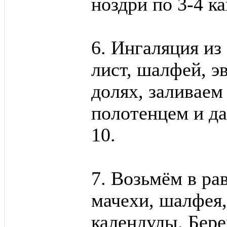
ноздри по 3-4 ка
6. Ингаляция из
лист, шалфей, э
долях, заливаем
полотенцем и д
10.
7. Возьмём в ра
мачехи, шалфея
календулы. Бере