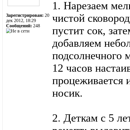
1. Нарезаем мел
чистой сковородк
Зарегистрирован:
20
дек 2012, 18:29
Сообщений:
248
пустит сок, зате
добавляем небо
подсолнечного м
12 часов настаи
процеживается и
носик.
2. Деткам с 5 л