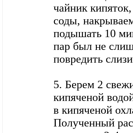
чайник кипяток,
соды, накрывае
подышать 10 мин
пар был не слиш
повредить слиз
5. Берем 2 свеж
кипяченой водой
в кипяченой охл
Полученный рас